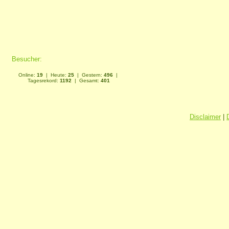
Besucher:
Online:
19
| Heute:
25
| Gestern:
496
|
Tagesrekord:
1192
| Gesamt:
401
Disclaimer
|