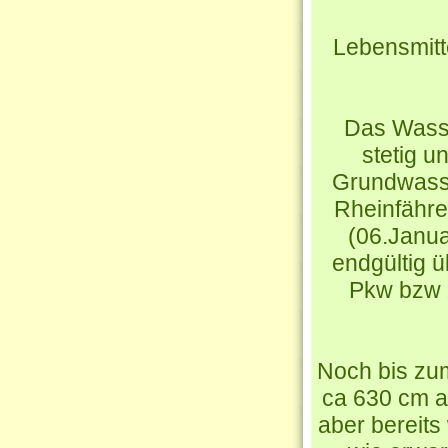
Lebensmitt
Das Wasser
stetig u
Grundwasse
Rheinfähre
(06.Janua
endgültig ü
Pkw bzw 
Noch bis zum
ca 630 cm a
aber bereits