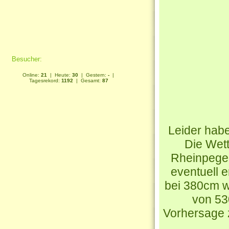
Besucher:
Online:
21
| Heute:
30
| Gestern:
-
|
Tagesrekord:
1192
| Gesamt:
87
Leider habe
Die Wet
Rheinpegel
eventuell e
bei 380cm w
von 53
Vorhersage z