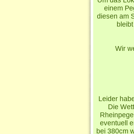
Um das Loka
einem Peg
diesen am S
bleib
Wir w
Leider habe
Die Wet
Rheinpegel
eventuell e
bei 380cm w