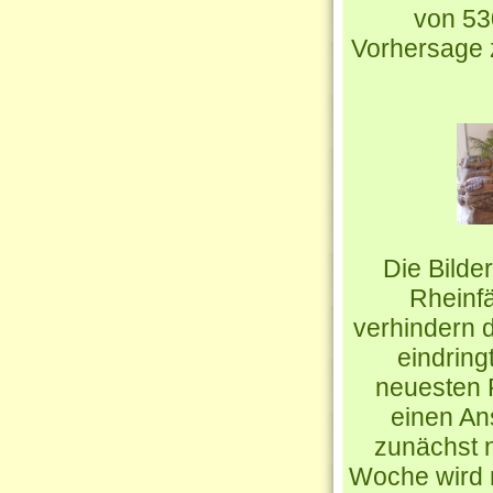
von 53
Vorhersage z
Die Bilde
Rheinf
verhindern 
eindring
neuesten 
einen Ans
zunächst 
Woche wird n