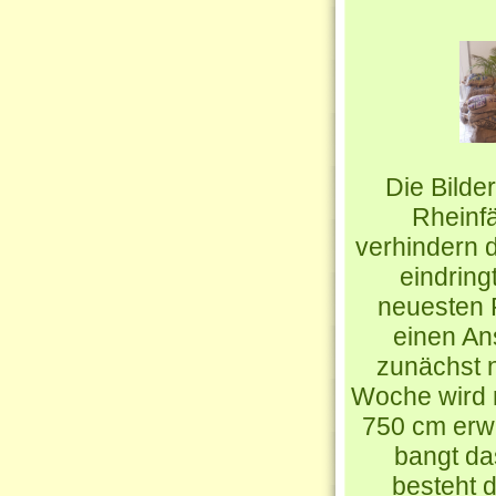
Die Bilde
Rheinf
verhindern 
eindring
neuesten 
einen Ans
zunächst 
Woche wird n
750 cm erwa
bangt da
besteht 